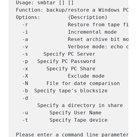
Usage: smbtar [] []

Function: backup/restore a Windows PC di
Options:         (Description)          
  -r             Restore from tape file 
  -i             Incremental mode       
  -a             Reset archive bit mode 
  -v             Verbose mode: echo comm
  -s     Specify PC Server

  -p   Specify PC Password

  -x      Specify PC Share              
  -X             Exclude mode           
  -N      File for date comparison

  -b  Specify tape's blocksize

  -d 

       Specify a directory in share    -
  -u       Specify User Name            
  -t       Specify Tape device          