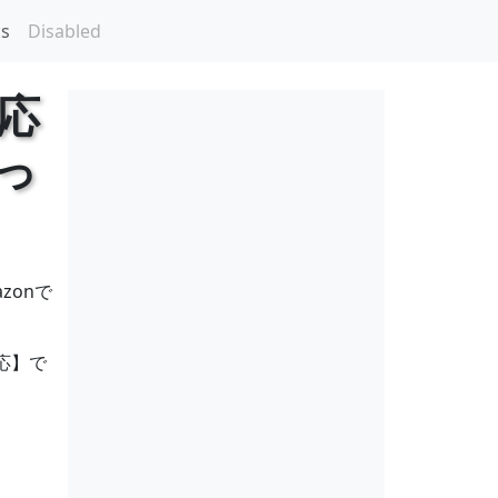
cs
Disabled
応
買っ
zonで
対応】で