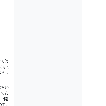
xで使
くなり
ばそう
トに対応
して安
扱い開
のでち