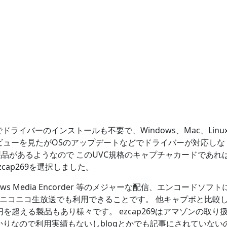
いるのでドライバーのインストールも不要で、Windows、Mac、Linu
ビューを見たがOSのアップデートなどでドライバーが対応しな
品があるようなので このUVC規格のキャプチャカードであれ
ap269を選択しました。
dows Media Encorder 等のメジャーな配信、エンコードソフ
r でニコニコ生放送でも利用できることです。 他キャプボと比較
円を超える製品もあり様々です。 ezcap269はアマゾンの取り
たばかりなので利用実績もないしblogとかでも記事にされていない