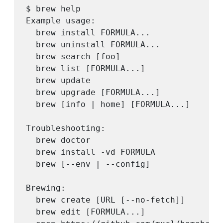
$ brew help

Example usage:

  brew install FORMULA...

  brew uninstall FORMULA...

  brew search [foo]

  brew list [FORMULA...]

  brew update

  brew upgrade [FORMULA...]

  brew [info | home] [FORMULA...]

Troubleshooting:

  brew doctor

  brew install -vd FORMULA

  brew [--env | --config]

Brewing:

  brew create [URL [--no-fetch]]

  brew edit [FORMULA...]
