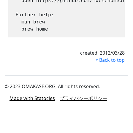
  open https://github.com/mxcl/homebrew/
Further help:

  man brew

created:
2012/03/28
Back to top
© 2023 OMAKASE.ORG, All rights reserved.
Made with Statocles
プライバシーポリシー