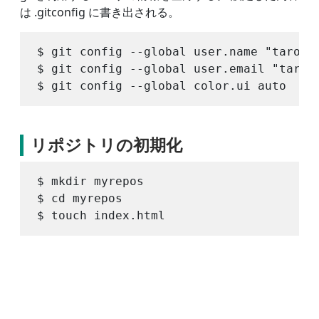
は .gitconfig に書き出される。
$ git config --global user.name "taro ya
$ git config --global user.email "taro@e
リポジトリの初期化
$ mkdir myrepos

$ cd myrepos
