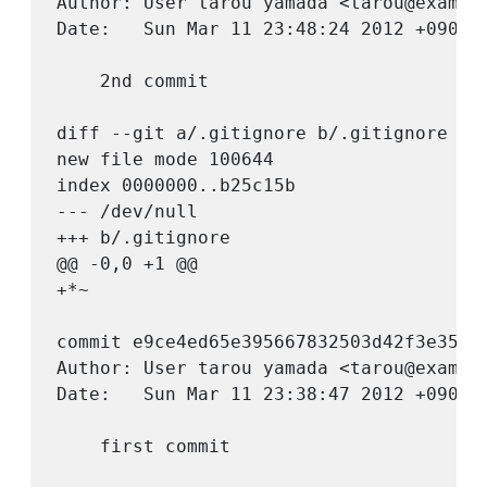
Author: User tarou yamada <tarou@example
Date:   Sun Mar 11 23:48:24 2012 +0900

    2nd commit

diff --git a/.gitignore b/.gitignore

new file mode 100644

index 0000000..b25c15b

--- /dev/null

+++ b/.gitignore

@@ -0,0 +1 @@

+*~

commit e9ce4ed65e395667832503d42f3e35169
Author: User tarou yamada <tarou@example
Date:   Sun Mar 11 23:38:47 2012 +0900

    first commit
