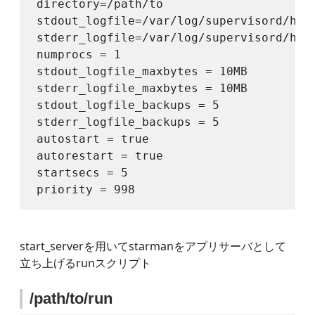
directory=/path/to

stdout_logfile=/var/log/supervisord/hell
stderr_logfile=/var/log/supervisord/hell
numprocs = 1

stdout_logfile_maxbytes = 10MB

stderr_logfile_maxbytes = 10MB

stdout_logfile_backups = 5

stderr_logfile_backups = 5

autostart = true

autorestart = true

startsecs = 5

start_serverを用いてstarmanをアプリサーバとして
立ち上げるrunスクリプト
/path/to/run