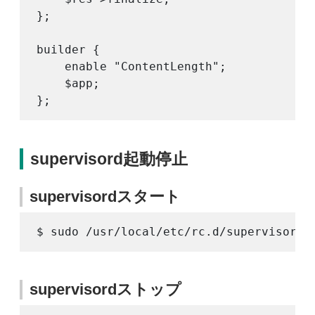
};

builder {

    enable "ContentLength";

    $app;

supervisord起動停止
supervisordスタート
supervisordストップ