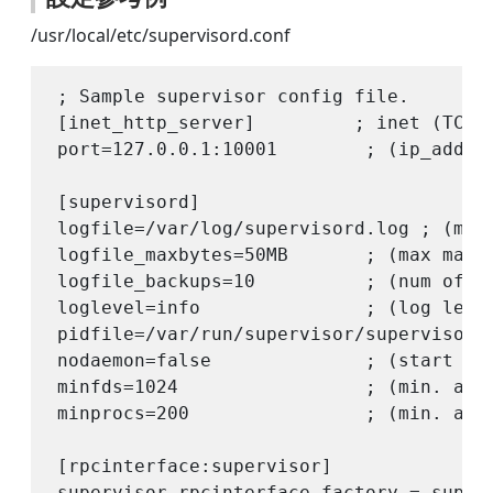
/usr/local/etc/supervisord.conf
; Sample supervisor config file.

[inet_http_server]         ; inet (TCP) 
port=127.0.0.1:10001        ; (ip_addres
[supervisord]

logfile=/var/log/supervisord.log ; (main
logfile_maxbytes=50MB       ; (max main 
logfile_backups=10          ; (num of ma
loglevel=info               ; (log level
pidfile=/var/run/supervisor/supervisord.
nodaemon=false              ; (start in 
minfds=1024                 ; (min. avai
minprocs=200                ; (min. avai
[rpcinterface:supervisor]

supervisor.rpcinterface_factory = superv