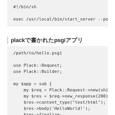
#!/bin/sh

plackで書かれたpsgiアプリ
/path/to/hello.psgi

use Plack::Request;

use Plack::Builder;

my $app = sub {

    my $req = Plack::Request->new(shift)
    my $res = $req->new_response(200);

    $res->content_type("text/html");

    $res->body('HelloWorld!');

    $res->finalize;
